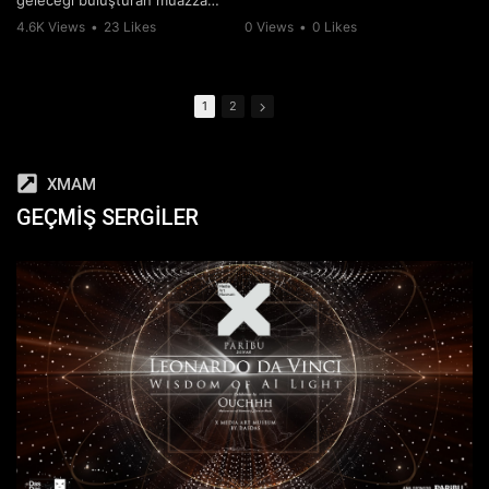
bir deneyimle tanışmaya hazır
4.6K Views
•
23 Likes
0 Views
•
0 Likes
olun: “PARALLEL UNIVERSE”!
Bu benzersiz sergi, yapay
zeka ile yaratılan sinematik ve
derinlemesine bir medya
1
2
deneyimi sunarak, İtalyan
sanat tarihini ve efsanevi
sanatçıların eserlerini
benzersiz bir bakış açısıyla ele
XMAM
alıyor.
GEÇMIŞ SERGILER
Leonardo da Vinci’nin dehası
ve Van Gogh’un duygusal
dokunuşları, “PARALLEL
UNIVERSE” sergisinde yapay
zeka tarafından yeni bir nefes
alıyor. Leonardo’nun ve Van
Gogh’un hayat boyu çizdiği
tüm eskizleri, resimleri ve
çalışmaları, yapay zeka
algoritmaları sayesinde
canlanıyor. Bu sanatsal
yolculuk, ziyaretçilere,
geçmişin büyük ustalarının