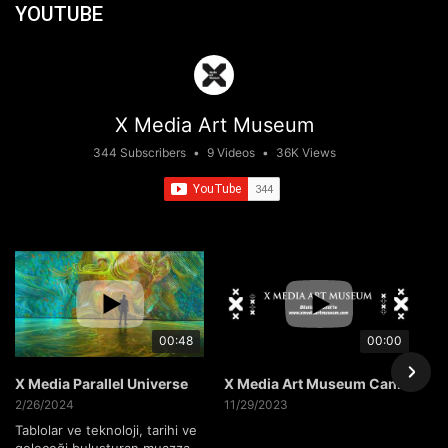
YOUTUBE
X Media Art Museum
344 Subscribers
•
9 Videos
•
36K Views
00:48
00:00
X Media Parallel Universe
X Media Art Museum Canlı Yayın
2/26/2024
11/29/2023
Tablolar ve teknoloji, tarihi ve
geleceği buluşturan muazzam