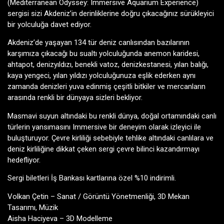
(Mediterranean Odyssey: Immersive Aquarium Experience)
sergisi sizi Akdeniz’in derinliklerine doğru çıkacağınız sürükleyici
bir yolculuğa davet ediyor.
Akdeniz’de yaşayan 134 tür deniz canlısından bazılarının
karşımıza çıkacağı bu sualtı yolculuğunda anemon karidesi,
ahtapot, denizyıldızı, benekli vatoz, denizkestanesi, yılan balığı,
kaya yengeci, yılan yıldızı yolculuğunuza eşlik ederken aynı
zamanda denizleri yuva edinmiş çeşitli bitkiler ve mercanların
arasında renkli bir dünyaya sizleri bekliyor.
Masmavi suyun altındaki bu renkli dünya, doğal ortamındaki canlı
türlerin yansımasını Immersive bir deneyim olarak izleyici ile
buluşturuyor. Çevre kirliliği sebebiyle tehlike altındaki canlılara ve
deniz kirliliğine dikkat çeken sergi çevre bilinci kazandırmayı
hedefliyor.
Sergi biletleri İş Bankası kartlarına özel %10 indirimli.
Volkan Çetin – Sanat / Görüntü Yönetmenliği, 3D Mekan
Tasarımı, Müzik
Aisha Haciyeva – 3D Modelleme